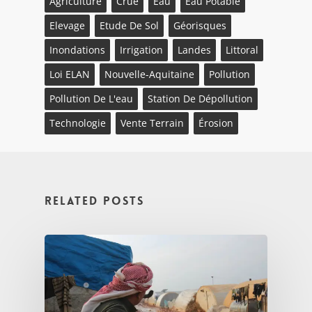
Agriculture
Crue
Eau
Eau Potable
Elevage
Etude De Sol
Géorisques
Inondations
Irrigation
Landes
Littoral
Loi ELAN
Nouvelle-Aquitaine
Pollution
Pollution De L'eau
Station De Dépollution
Technologie
Vente Terrain
Érosion
Related Posts