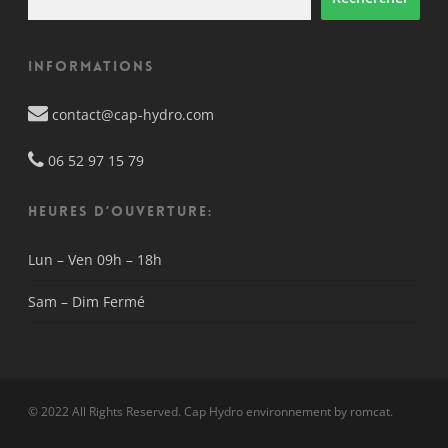
Informations
contact@cap-hydro.com
06 52 97 15 79
HEURES D’OUVERTURE:
Lun – Ven
09h – 18h
Sam – Dim
Fermé
© 2022 All Rights Reserved. Cap Hydro environnement by
romcat
.