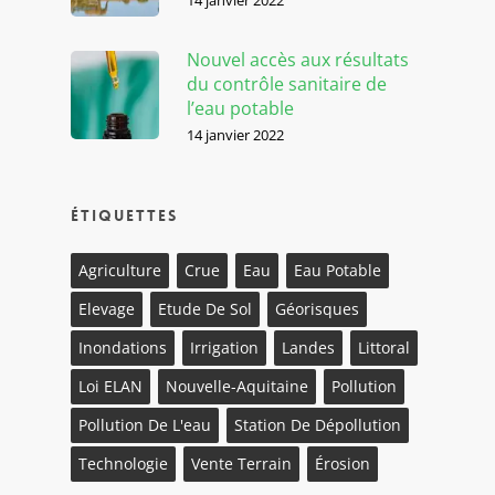
Nouvel accès aux résultats
du contrôle sanitaire de
l’eau potable
14 janvier 2022
Étiquettes
Agriculture
Crue
Eau
Eau Potable
Elevage
Etude De Sol
Géorisques
Inondations
Irrigation
Landes
Littoral
Loi ELAN
Nouvelle-Aquitaine
Pollution
Pollution De L'eau
Station De Dépollution
Technologie
Vente Terrain
Érosion