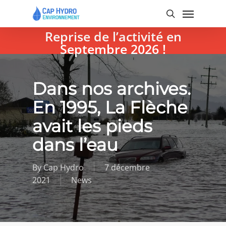
Skip
Menu
to
search
main
Reprise de l’activité en
content
Septembre 2026 !
Dans nos archives.
En 1995, La Flèche
avait les pieds
dans l’eau
By
Cap Hydro
7 décembre
2021
News