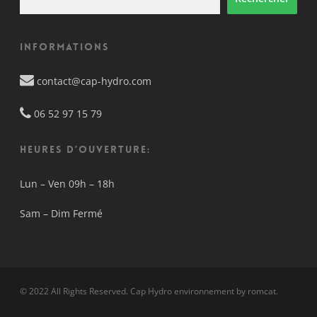
Informations
contact@cap-hydro.com
06 52 97 15 79
HEURES D’OUVERTURE:
Lun – Ven
09h – 18h
Sam – Dim
Fermé
© 2022 All Rights Reserved. Cap Hydro environnement by
romcat
.