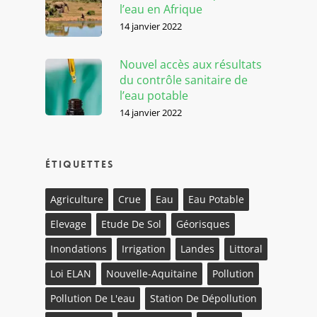
l’eau en Afrique
14 janvier 2022
Nouvel accès aux résultats
du contrôle sanitaire de
l’eau potable
14 janvier 2022
Étiquettes
Agriculture
Crue
Eau
Eau Potable
Elevage
Etude De Sol
Géorisques
Inondations
Irrigation
Landes
Littoral
Loi ELAN
Nouvelle-Aquitaine
Pollution
Pollution De L'eau
Station De Dépollution