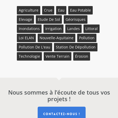
Agriculture
Crue
Eau
Eau Potable
Elevage
Etude De Sol
Géorisques
Inondations
Irrigation
Landes
Littoral
Loi ELAN
Nouvelle-Aquitaine
Pollution
Pollution De L'eau
Station De Dépollution
Technologie
Vente Terrain
Érosion
Nous sommes à l’écoute de tous vos
projets !
CONTACTEZ-NOUS !