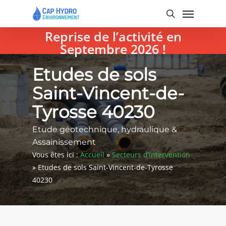
Skip
Menu
to
search
main
Reprise de l’activité en
content
Septembre 2026 !
Etudes de sols
Saint-Vincent-de-
Tyrosse 40230
Etude géotechnique, hydraulique &
Assainissement
Vous êtes ici :
Accueil
»
Secteurs d’intervention
»
Etudes de sols Saint-Vincent-de-Tyrosse
40230