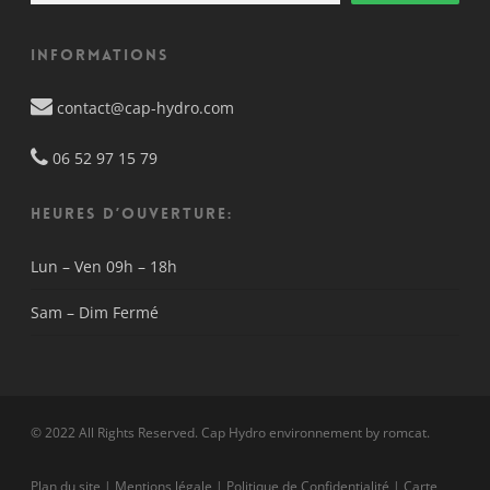
Informations
contact@cap-hydro.com
06 52 97 15 79
HEURES D’OUVERTURE:
Lun – Ven
09h – 18h
Sam – Dim
Fermé
© 2022 All Rights Reserved. Cap Hydro environnement by
romcat
.
Plan du site
|
Mentions légale
|
Politique de Confidentialité
|
Carte