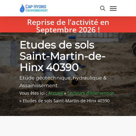
Skip
Menu
to
search
main
Reprise de l’activité en
content
Septembre 2026 !
Etudes de sols
Saint-Martin-de-
Hinx 40390
Etude géotechnique, hydraulique &
Assainissement
Vous êtes ici :
Accueil
»
Secteurs d’intervention
»
Etudes de sols Saint-Martin-de-Hinx 40390