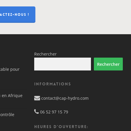
ACTEZ-NOUS !
Rechercher
Rechercher
otable pour
Informations
u en Afrique
contact@cap-hydro.com
06 52 97 15 79
contrôle
HEURES D’OUVERTURE: