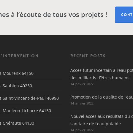
 à l’écoute de tous vos projets !
CONT
d'intervention
Recent Posts
Accès futur incertain à l’eau p
ls Mourenx 64150
des milliards d’êtres humains
14 janvier 2022
ls Saubion 40230
Promotion de la qualité de l’ea
s Saint-Vincent-de-Paul 40990
14 janvier 2022
ls Mauléon-Licharre 64130
Nouvel accès aux résultats du 
ls Chéraute 64130
sanitaire de l’eau potable
14 janvier 2022