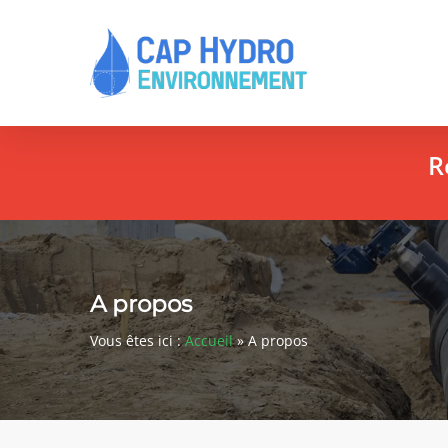
Skip
to
main
content
R
A propos
Vous êtes ici :
Accueil
»
A propos